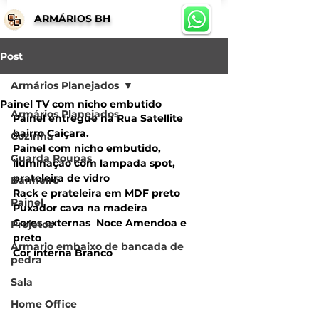
ARMÁRIOS BH
Post
Armários Planejados
Painel TV com nicho embutido
Armários Planejados
Painel entregue na Rua Satellite 
bairro Caiçara. 
Cozinha
Painel com nicho embutido, 
Guarda Roupas
iluminação com lampada spot, 
prateleira de vidro
Banheiro
Rack e prateleira em MDF preto
Painel
Puxador cava na madeira
Cores externas  Noce Amendoa e 
Projetos
preto
Armario embaixo de bancada de
Cor interna Branco
pedra
Sala
Home Office