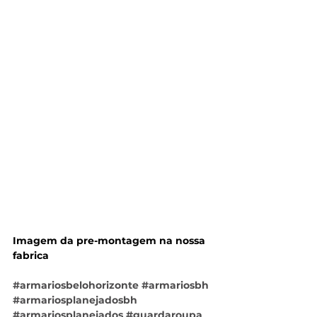
Imagem da pre-montagem na nossa 
fabrica
#armariosbelohorizonte
#armariosbh
#armariosplanejadosbh
#armariosplanejados
#guardaroupa