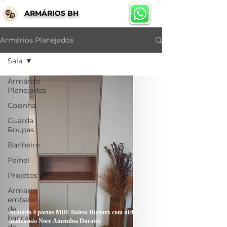
ARMÁRIOS BH
Armários Planejados
Sala
Armários
Planejados
Cozinha
Guarda
Roupas
Banheiro
Painel
Projetos
Armario
embaixo
de
Armário 4 portas MDF Bolero Duratex com nicho
bancada
madeirado Noce Amendoa Duratex