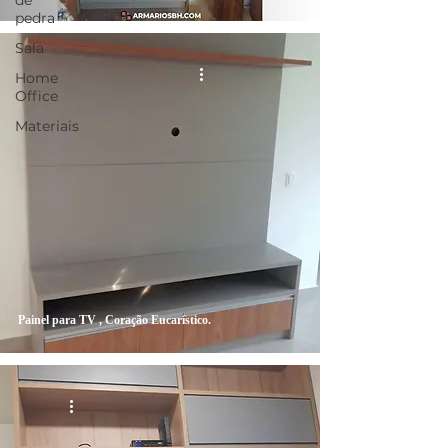
de
pedra
Sala
Home
Office
Materiais
Painel para TV , Coração Eucarístico.