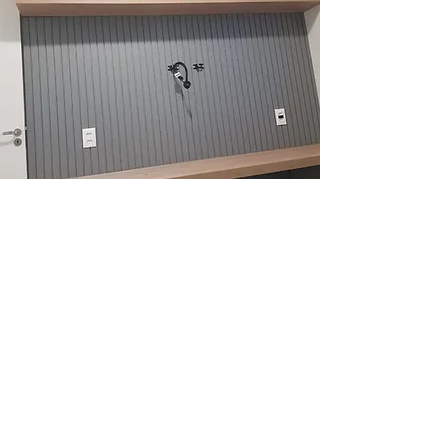
Home Office
1
/
9
Fotos
Cozinha Planejada
Guarda Roupas
Armário para Banheiro
Blog Armários BH