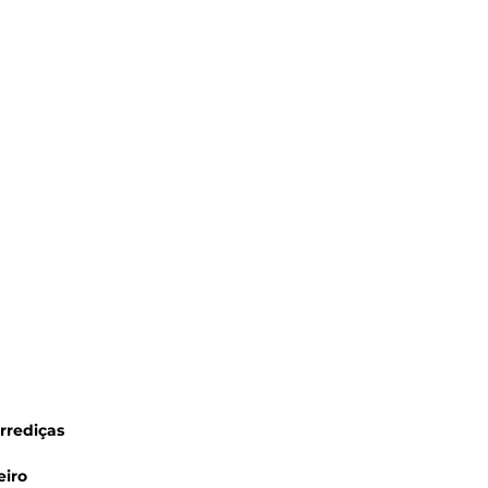
rrediças
eiro