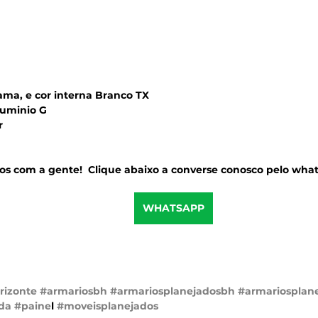
ma, e cor interna Branco TX
luminio G
r
os com a gente!  Clique abaixo a converse conosco pelo wha
WHATSAPP
rizonte
#armariosbh
#armariosplanejadosbh
#armariosplan
da
#paine
l 
#moveisplanejados