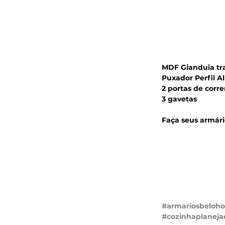
MDF Gianduia tra
Puxador Perfil A
2 portas de corre
3 gavetas 
Faça seus armári
#armariosbeloho
#cozinhaplaneja