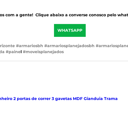
os com a gente!  Clique abaixo a converse conosco pelo wha
WHATSAPP
rizonte
#armariosbh
#armariosplanejadosbh
#armariosplan
da
#paine
l 
#moveisplanejados
heiro 2 portas de correr 3 gavetas MDF Gianduia Trama