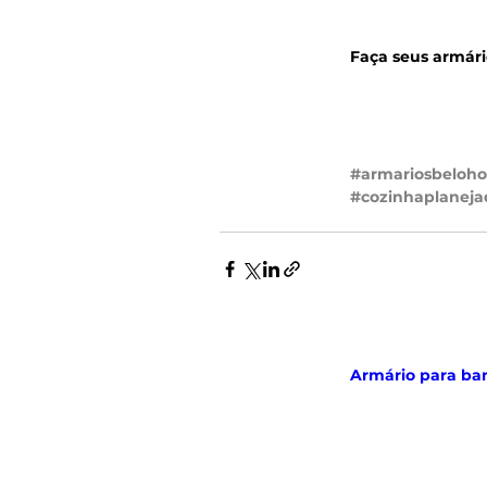
Faça seus armári
#armariosbeloho
#cozinhaplaneja
Armário para ban