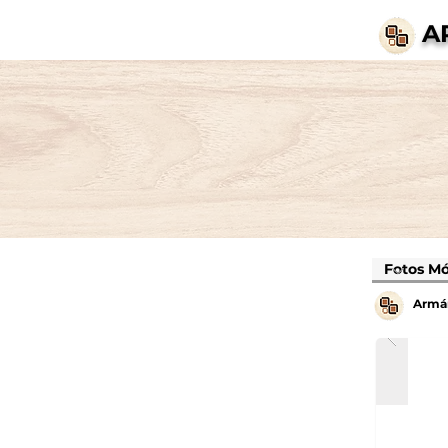
A
Armár