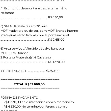
4) Escritorio : desmontar e descartar armário 
existente
................................................................R$ 330,00
5) SALA : Prateleiras em 30 mm
MDF Madeiraro ou de cor, com MDF Branco interno
Prateleiras serão fixadas com suporte invisivel
................................................................R$ 2.615,00
6) Area serviço : ARmário debaixo bancada
MDF 100% BRanco
2 Porta(s).Prateleira(s).4 Gaveta(s).
................................................................R$ 1.370,00
 FRETE PARA BH ....................... R$ 250,00
==================================
                  TOTAL: R$ 12.660,00
==================================
FORMA DE PAGAMENTO
    R$ 6.330,00 na visita tecnica com o marceneiro : 
    R$ 6.330,00 No termino/conferencia com o 
marceneiro