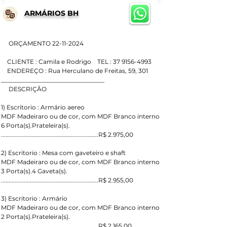
ARMÁRIOS BH
     ORÇAMENTO 22-11-2024
    CLIENTE : Camila e Rodrigo    TEL : 37 9156-4993
    ENDEREÇO : Rua Herculano de Freitas, 59, 301
__________________________________
     DESCRIÇÃO
1) Escritorio : Armário aereo
MDF Madeiraro ou de cor, com MDF Branco interno
6 Porta(s).Prateleira(s).
................................................................R$ 2.975,00
2) Escritorio : Mesa com gaveteiro e shaft
MDF Madeiraro ou de cor, com MDF Branco interno
3 Porta(s).4 Gaveta(s).
................................................................R$ 2.955,00
3) Escritorio : Armário
MDF Madeiraro ou de cor, com MDF Branco interno
2 Porta(s).Prateleira(s).
................................................................R$ 2.165,00