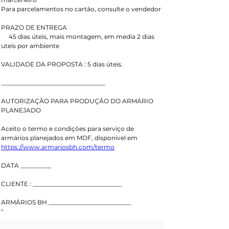
Para parcelamentos no cartão, consulte o vendedor
PRAZO DE ENTREGA
     45 dias úteis, mais montagem, em media 2 dias 
uteis por ambiente
VALIDADE DA PROPOSTA : 5 dias úteis.
__________________________________
AUTORIZAÇÃO PARA PRODUÇÃO DO ARMÁRIO 
PLANEJADO
Aceito o termo e condições para serviço de 
armários planejados em MDF, disponivel em 
https://www.armariosbh.com/termo
DATA __________ 
CLIENTE : _____________________________
ARMÁRIOS BH ___________________________
"