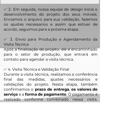
✅ 2. Em seguida, nossa equipe de design inicia o
desenvolvimento do projeto dos seus móveis.
Enviamos o arquivo para sua validação, fazemos
os ajustes necessarios e assim que estiver de
acordo, seguimos para a próxima etapa.
✅ 3. Envio para Produção e Agendamento da
Visita Técnica
Após a finalização do projeto, ele é encaminhado
para o setor de produção, que entrará em
contato para agendar a visita técnica.
✅ 4. Visita Técnica e Validação Final
Durante a visita técnica, realizamos a conferência
final das medidas, ajustes necessários e
validações do projeto. Nesta etapa, também
confirmamos o
prazo de entrega
,
os valores do
serviço
e a
forma de pagamento
. O pagamento é
realizado conforme combinado nessa visita,
garantindo a continuidade do processo.
✅ 4. Fabricação, Entrega e Montagem
Com todas as medidas confirmadas, iniciamos a
fabricação dos seus móveis. Assim que estiverem
prontos, agendamos a entrega e realizamos a
montagem no local, garantindo um acabamento
impecável.