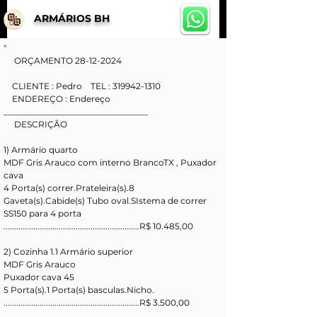
ARMÁRIOS BH
"
     ORÇAMENTO 28-12-2024
    CLIENTE : Pedro    TEL : 319942-1310
    ENDEREÇO : Endereço
__________________________________
     DESCRIÇÃO
1) Armário quarto 
MDF Gris Arauco com interno BrancoTX , Puxador 
cava
4 Porta(s) correr.Prateleira(s).8 
Gaveta(s).Cabide(s) Tubo oval.SIstema de correr 
SS150 para 4 porta
................................................................R$ 10.485,00
2) Cozinha 1.1 Armário superior
MDF Gris Arauco 
Puxador cava 45
5 Porta(s).1 Porta(s) basculas.Nicho.
................................................................R$ 3.500,00