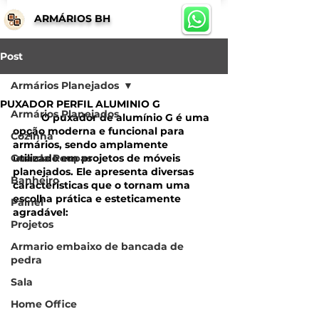
ARMÁRIOS BH
Post
Armários Planejados
PUXADOR PERFIL ALUMINIO G
Armários Planejados
	O puxador de alumínio G é uma 
opção moderna e funcional para 
Cozinha
armários, sendo amplamente 
Guarda Roupas
utilizado em projetos de móveis 
planejados. Ele apresenta diversas 
Banheiro
características que o tornam uma 
escolha prática e esteticamente 
Painel
agradável:
Projetos
Armario embaixo de bancada de
pedra
Sala
Home Office