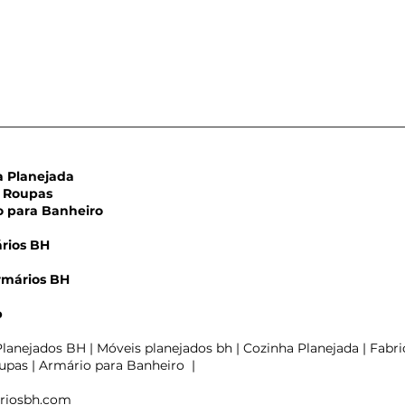
Planejada
Roupas
para Banheiro
rios BH
rmários BH
rio 4 portas MDF
m
ro Duratex com
p
o madeirado Noce
doa Duratex
lanejados BH | Móveis planejados bh | Cozinha Planejada | Fabri
pas | Armário para Banheiro |
riosbh.com