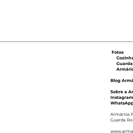
Fotos
Cozinha 
Guarda 
Armário 
Blog Armá
Sobre a A
Armá
Instagra
Bole
WhatsAp
nich
Amen
Armários P
Guarda Rou
www.arma