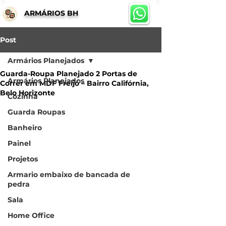
ARMÁRIOS BH
Post
Armários Planejados
Guarda-Roupa Planejado 2 Portas de
Armários Planejados
Correr em MDF Freijó – Bairro Califórnia,
Belo Horizonte
Cozinha
Guarda Roupas
Banheiro
Painel
Projetos
Armario embaixo de bancada de
pedra
Sala
Home Office