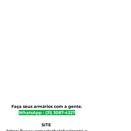
Faça seus armários com a gente.
WhatsApp : (31) 3087-4327
SITE 
https://www.armariosbelohorizonte.c