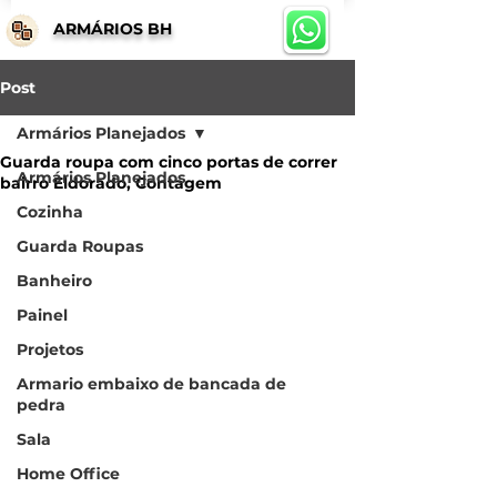
ARMÁRIOS BH
Post
Armários Planejados
Guarda roupa com cinco portas de correr
Armários Planejados
bairro Eldorado, Contagem
Cozinha
Guarda Roupas
Banheiro
Painel
Projetos
Armario embaixo de bancada de
pedra
Sala
Home Office