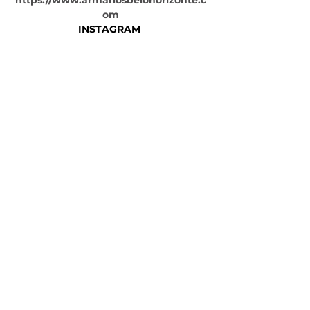
om
INSTAGRAM 
https://www.instagram.com/armarios
belohorizonte/ 
PINTREST 
https://br.pinterest.com/armariosbelo
horizonte/
#armariosbelohorizonte
.
#marcenariabh
.
#moveisplanejadosbh
.
#armariosbh
.
#arrmariosplanejadosbh
.
https://www.armariosbh.com
Tags:
Armários planejados
armarios belo horizonte
Guarda roupas planejado
marcenariabh
móveis planejados
moveisplanejadosbh
Guarda Roupas