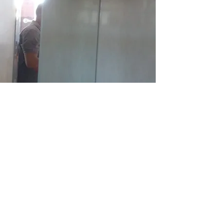
Painel para banheiro no bairro São Josê, Belo
Horizonte.
1
/
3
Fotos
Cozinha Planejada
Guarda Roupas
Armário para Banheiro
Blog Armários BH
Sobre a Armários BH