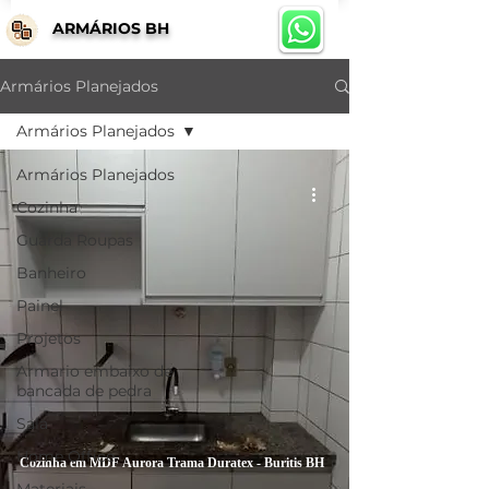
ARMÁRIOS BH
Armários Planejados
Armários Planejados
Armários Planejados
Cozinha
Guarda Roupas
Banheiro
Painel
Projetos
Armario embaixo de
bancada de pedra
Sala
Home Office
Cozinha em MDF Aurora Trama Duratex - Buritis BH