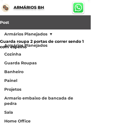
ARMÁRIOS BH
Post
Armários Planejados
Guarda roupa 2 portas de correr sendo 1
Armários Planejados
com espelho
Cozinha
Guarda Roupas
Banheiro
Painel
Projetos
Armario embaixo de bancada de
pedra
Sala
Home Office