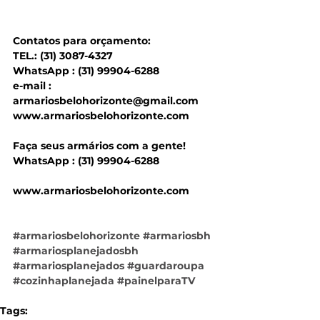
Contatos para orçamento:  
TEL.: (31) 3087-4327 
WhatsApp : (31) 99904-6288 
e-mail : 
armariosbelohorizonte@gmail.com 
www.armariosbelohorizonte.com 
Faça seus armários com a gente! 
WhatsApp : (31) 99904-6288 
www.armariosbelohorizonte.com
#armariosbelohorizonte
#armariosbh
#armariosplanejadosbh
#armariosplanejados
#guardaroupa
#cozinhaplanejada
#painelparaTV
Tags: