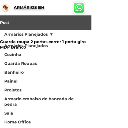
ARMÁRIOS BH
Post
Armários Planejados
Guarda roupa 2 portas correr 1 porta giro
Armários Planejados
MDF Branco
Cozinha
Guarda Roupas
Banheiro
Painel
Projetos
Armario embaixo de bancada de
pedra
Sala
Home Office