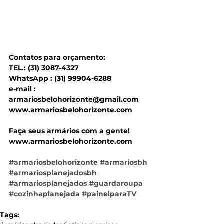
Contatos para orçamento:  
TEL.: (31) 3087-4327 
WhatsApp : (31) 99904-6288 
e-mail : 
armariosbelohorizonte@gmail.com 
www.armariosbelohorizonte.com 
Faça seus armários com a gente! 
www.armariosbelohorizonte.com
#armariosbelohorizonte
#armariosbh
#armariosplanejadosbh
#armariosplanejados
#guardaroupa
#cozinhaplanejada
#painelparaTV
Tags: