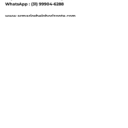
WhatsApp : (31) 99904-6288 
www.armariosbelohorizonte.com
#armariosbelohorizonte
#armariosbh
#armariosplanejadosbh
#armariosplanejados
#guardaroupa
#cozinhaplanejada
#painelparaTV
Tags:
Armários planejados
Cozinha em MDF
Cozinha planejada
móveis planejados
Cozinha
Ver tudo
Posts recentes