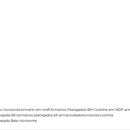
lo horizonte
armário em mdf
Armários Planejados BH
Cozinha em MDF
ar
nejada BH
armários planejados bh
armariosbelohorizonte
cozinha
nejada Belo Horizonte