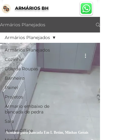
ARMÁRIOS BH
Armários Planejados
Armários Planejados
Armários Planejados
Cozinha
Guarda Roupas
Banheiro
Painel
Projetos
Armario embaixo de
bancada de pedra
Sala
Home Office
Armário para Bancada Em L Betim, Minhas Gerais