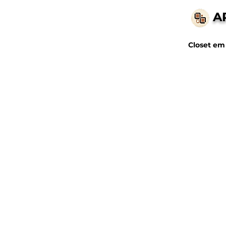
A
Closet em