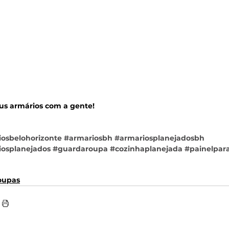
us armários com a gente! 
osbelohorizonte
#armariosbh
#armariosplanejadosbh
iosplanejados
#guardaroupa
#cozinhaplanejada
#painelpar
oupas