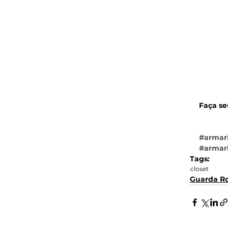
Faça se
#armari
#armar
Tags:
closet
Guarda R