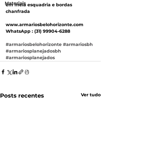
Materiais
em meia esquadria e bordas 
chanfrada 
www.armariosbelohorizonte.com
WhatsApp : (31) 99904-6288
#armariosbelohorizonte
#armariosbh
#armariosplanejadosbh
#armariosplanejados
Ver tudo
Posts recentes