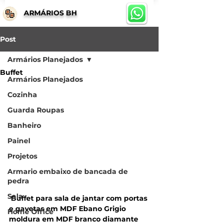
ARMÁRIOS BH
Post
Armários Planejados
Buffet
Armários Planejados
Cozinha
Guarda Roupas
Banheiro
Painel
Projetos
Armario embaixo de bancada de
pedra
Sala
 Buffet para sala de jantar com portas 
e gavetas em MDF Ebano Grigio 
Home Office
moldura em MDF branco diamante 