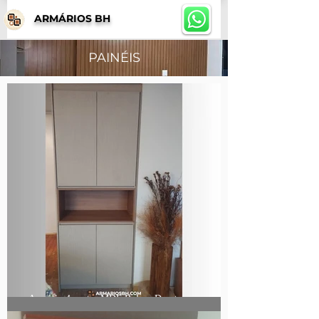
ARMÁRIOS BH
PAINÉIS
Armário 4 portas MDF Bolero Duratex com nicho
madeirado Noce Amendoa Duratex