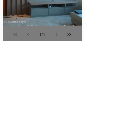
Painel em MDF Gianduia Cristallo Noce Amendo e
Iluminação spot
1
/
4
BANHEIRO
COZINHA