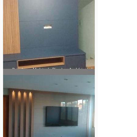
Painel com Madeirado Ripado e Azul frisado bairro
Xangrila