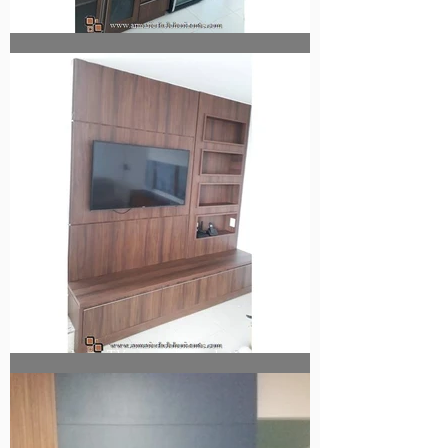
Móvel debaixo de escada com 2 portas de vidro
Painel para TV com nichos embutidos e rack com 3
gavetas.