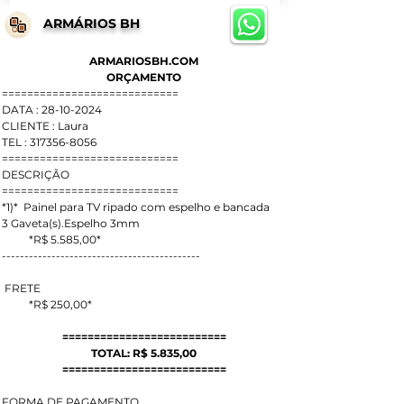
ARMÁRIOS BH
ARMARIOSBH.COM
ORÇAMENTO
============================
DATA : 28-10-2024
CLIENTE : Laura
TEL : 317356-8056
============================
DESCRIÇÃO
============================
*1)*  Painel para TV ripado com espelho e bancada
3 Gaveta(s).Espelho 3mm
          *R$ 5.585,00*
--------------------------------------------
 FRETE
          *R$ 250,00*
==========================
TOTAL: R$ 5.835,00
==========================
FORMA DE PAGAMENTO