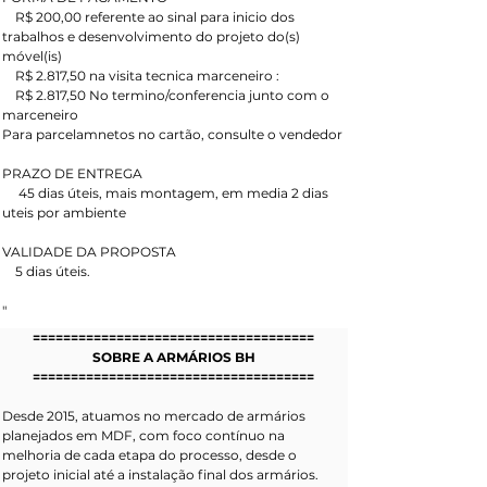
    R$ 200,00 referente ao sinal para inicio dos 
trabalhos e desenvolvimento do projeto do(s) 
móvel(is)
    R$ 2.817,50 na visita tecnica marceneiro : 
    R$ 2.817,50 No termino/conferencia junto com o 
marceneiro
Para parcelamnetos no cartão, consulte o vendedor
PRAZO DE ENTREGA
     45 dias úteis, mais montagem, em media 2 dias 
uteis por ambiente
VALIDADE DA PROPOSTA
    5 dias úteis.
"
=====================================
SOBRE A ARMÁRIOS BH
=====================================
Desde 2015, atuamos no mercado de armários 
planejados em MDF, com foco contínuo na 
melhoria de cada etapa do processo, desde o 
projeto inicial até a instalação final dos armários.