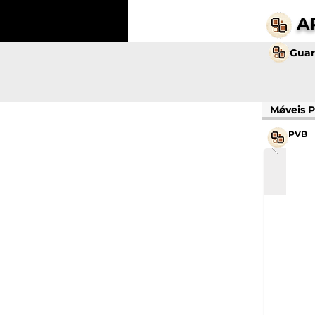
A
Guar
PVB