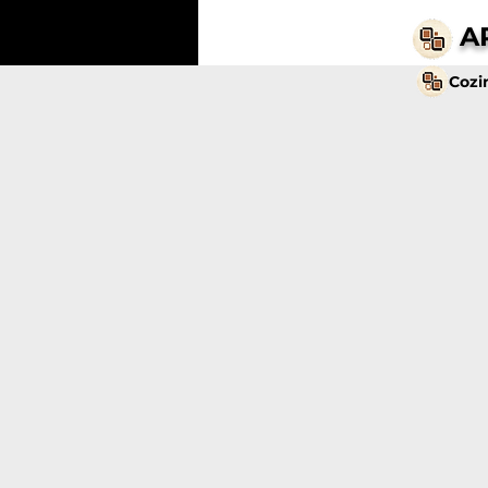
A
Cozi