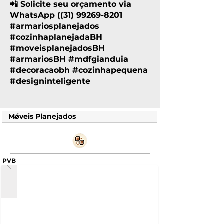
📲 Solicite seu orçamento via
WhatsApp ((31)
99269-8201
⠀
#armariosplanejados
#cozinhaplanejadaBH
#moveisplanejadosBH
#armariosBH #mdfgianduia
#decoracaobh #cozinhapequena
#designinteligente
PVB