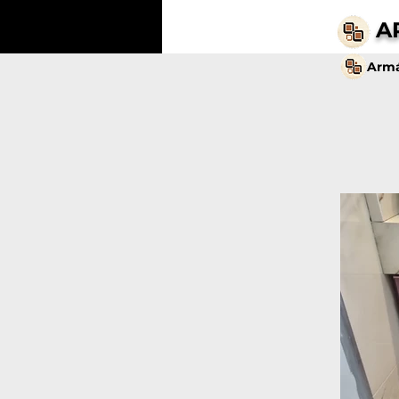
A
Armá