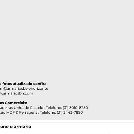
 e fotos atualizado confira
@armariosbelohorizonte
.armariosbh.com
ias Comerciais:
as Unidade Castelo : Telefone: (31) 3010-8250
DF & Ferragens : Telefone: (31) 3443-7820