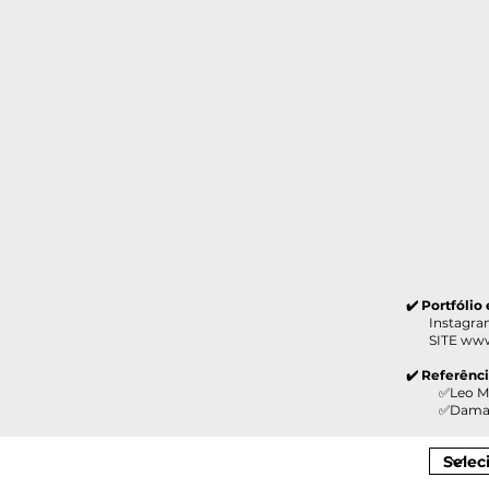
✔️ Portfólio
Instagram 
SITE
www
✔️ Referênc
✅Leo Madeir
✅Damazio M