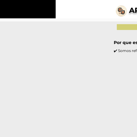
A
Por que e
✔️ Somos ref