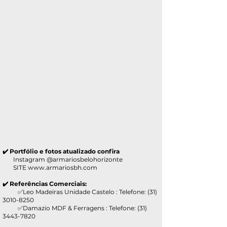
✔️ Portfólio e fotos atualizado confira
Instagram @armariosbelohorizonte
SITE
www.armariosbh.com
✔️ Referências Comerciais:
✅Leo Madeiras Unidade Castelo : Telefone:
(31)
3010-8250
✅Damazio MDF & Ferragens : Telefone:
(31)
3443-7820