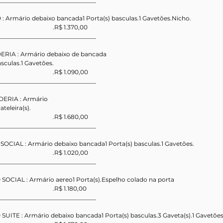
_________________________________
 : Armário debaixo bancada1 Porta(s) basculas.1 Gavetões.Nicho.
                                       .R$ 1.370,00
_________________________________
DERIA : Armário debaixo de bancada
asculas.1 Gavetões.
                                       .R$ 1.090,00
_________________________________
DERIA : Armário 
ateleira(s).
                                       .R$ 1.680,00
_________________________________
 SOCIAL : Armário debaixo bancada1 Porta(s) basculas.1 Gavetões.
                                       .R$ 1.020,00
_________________________________
 SOCIAL : Armário aereo1 Porta(s).Espelho colado na porta
                                       .R$ 1.180,00
_________________________________
 SUITE : Armário debaixo bancada1 Porta(s) basculas.3 Gaveta(s).1 Gavetões