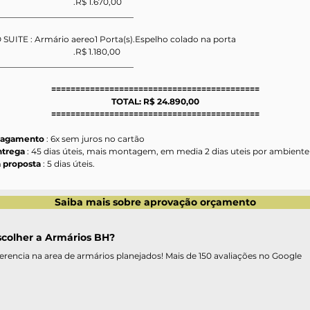
                                       .R$ 1.670,00
_________________________________
 SUITE : Armário aereo1 Porta(s).Espelho colado na porta
                                       .R$ 1.180,00
_________________________________
===========================================
TOTAL: R$ 24.890,00
===========================================
pagamento 
: 6x sem juros no cartão
ntrega 
: 45 dias úteis, mais montagem, em media 2 dias uteis por ambiente
 proposta 
: 5 dias úteis.
Saiba mais sobre aprovação orçamento
scolher a Armários BH?
erencia na area de armários planejados! Mais de 150 avaliações no Google