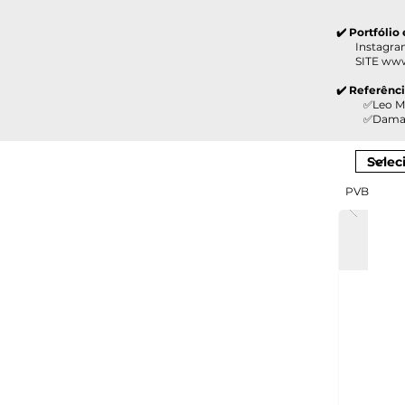
✔️ Portfólio
Instagram 
SITE
www
✔️ Referênc
✅Leo Madeir
✅Damazio M
PVB