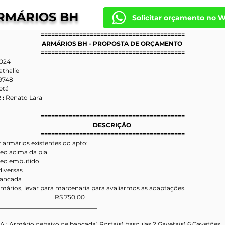
RMÁRIOS BH
Solicitar orçamento no 
=========================================
ARMÁRIOS BH - PROPOSTA DE ORÇAMENTO 
=========================================
024
thalie
49748
etá
 
: 
Renato Lara 
=========================================
DESCRIÇÃO 
=========================================
r armários existentes do apto:
eo acima da pia
reo embutido
diversas
Bancada 
ários, levar para marcenaria para avaliarmos as adaptações. 
                                       .R$ 750,00
_________________________________
A : Armário debaixo de bancada1 Porta(s) basculas.2 Gaveta(s).6 Gavetões.