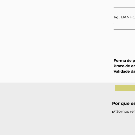
.                   
___________
14) . BANHO
.                   
___________
Forma de 
Prazo de e
Validade da
Por que e
✔️ Somos ref