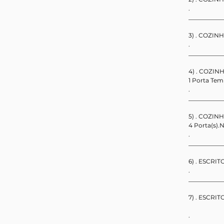
.                   
___________
3) . COZINH
.                   
___________
4) . COZINH
1 Porta Te
.                   
___________
5) . COZINH
4 Porta(s).
.                  
___________
6) . ESCRIT
.                   
___________
7) . ESCRIT
.                   