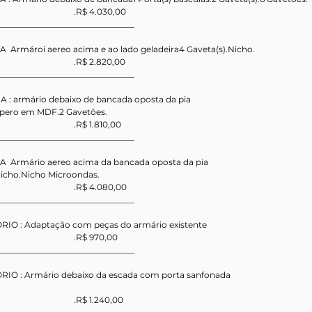
                                       .R$ 4.030,00
_________________________________
A  Armároi aereo acima e ao lado geladeira4 Gaveta(s).Nicho.
                                       .R$ 2.820,00
_________________________________
A : armário debaixo de bancada oposta da pia
mpero em MDF.2 Gavetões.
                                       .R$ 1.810,00
_________________________________
A  Armário aereo acima da bancada oposta da pia
Nicho.Nicho Microondas.
                                        .R$ 4.080,00
_________________________________
ORIO : Adaptação com peças do armário existente
                                       .R$ 970,00
_________________________________
ORIO : Armário debaixo da escada com porta sanfonada
                                       .R$ 1.240,00