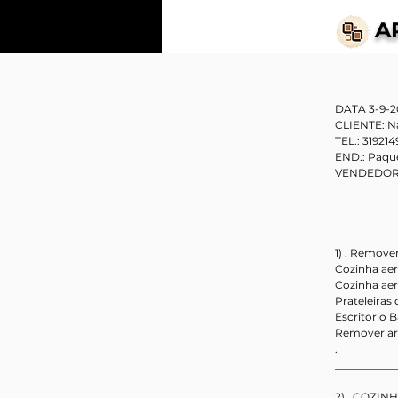
A
DATA 3-9-2
CLIENTE: Na
TEL.: 31921
END.: Paqu
VENDEDOR
1) . Remove
Cozinha aer
Cozinha ae
Prateleiras 
Escritorio 
Remover arm
.                   
___________
2) . COZINH