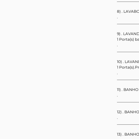
___________
8) . LAVABO
.                   
___________
9) . LAVAN
1 Porta(s) b
.                   
___________
10) . LAVAN
1 Porta(s).Pr
.                   
___________
11) . BANHO
.                   
___________
12) . BANHO
.                   
___________
13) . BANHO