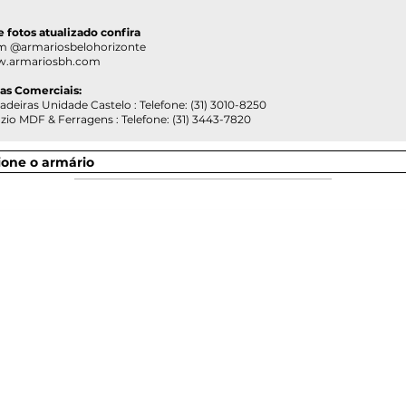
 e fotos atualizado confira
@armariosbelohorizonte
.armariosbh.com
ias Comerciais:
as Unidade Castelo : Telefone: (31) 3010-8250
DF & Ferragens : Telefone: (31) 3443-7820