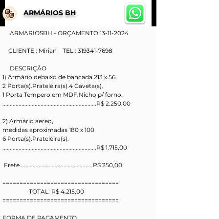
ARMÁRIOS BH
     ARMARIOSBH - ORÇAMENTO 13-11-2024
    CLIENTE : Mirian    TEL : 319341-7698
     DESCRIÇÃO
1) Armário debaixo de bancada 213 x 56
2 Porta(s).Prateleira(s).4 Gaveta(s).
1 Porta Tempero em MDF.Nicho p/ forno.
................................................................R$ 2.250,00
2) Armário aereo, 
medidas aproximadas 180 x 100
6 Porta(s).Prateleira(s).
................................................................R$ 1.715,00
 Frete..................................................R$ 250,00
==================================
                  TOTAL: R$ 4.215,00
==================================
FORMA DE PAGAMENTO