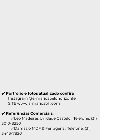
✔️ Portfólio e fotos atualizado confira
Instagram @armariosbelohorizonte
SITE
www.armariosbh.com
✔️ Referências Comerciais:
✅Leo Madeiras Unidade Castelo : Telefone:
(31)
3010-8250
✅Damazio MDF & Ferragens : Telefone:
(31)
3443-7820