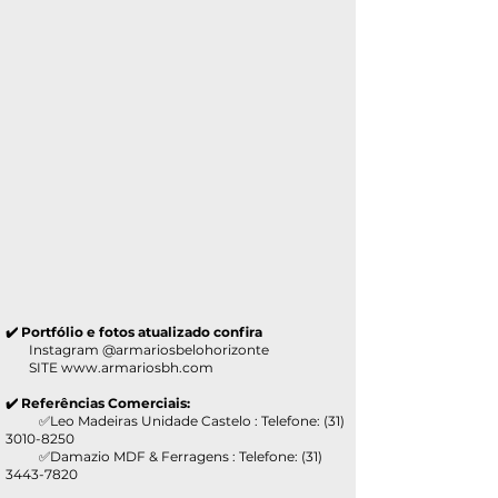
✔️ Portfólio e fotos atualizado confira
Instagram @armariosbelohorizonte
SITE
www.armariosbh.com
✔️ Referências Comerciais:
✅Leo Madeiras Unidade Castelo : Telefone:
(31)
3010-8250
✅Damazio MDF & Ferragens : Telefone:
(31)
3443-7820