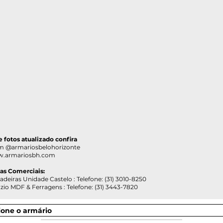
 e fotos atualizado confira
@armariosbelohorizonte
.armariosbh.com
ias Comerciais:
as Unidade Castelo : Telefone: (31) 3010-8250
DF & Ferragens : Telefone: (31) 3443-7820