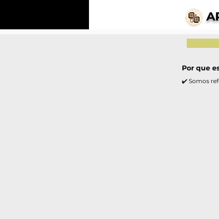
A
Por que e
✔️ Somos ref