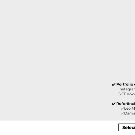
✔️ Portfólio
Instagram 
SITE
www
✔️ Referênc
✅Leo Madeir
✅Damazio M