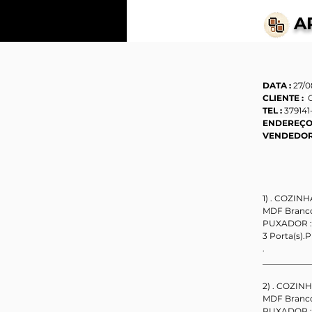
A
DATA :
 27/
CLIENTE : 
C
TEL : 
379141
ENDEREÇO
VENDEDOR 
1) . COZINH
MDF Branc
PUXADOR : P
3 Porta(s).P
.                   
___________
2) . COZINH
MDF Branc
PUXADOR : P