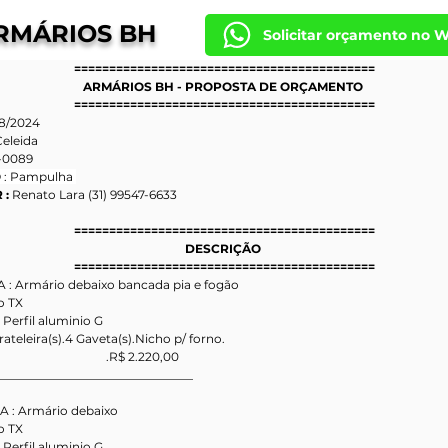
RMÁRIOS BH
Solicitar orçamento no 
===========================================
ARMÁRIOS BH - PROPOSTA DE ORÇAMENTO 
===========================================
08/2024
eleida 
-0089 
 
: Pampulha 
: 
Renato Lara (31) 99547-6633
===========================================
DESCRIÇÃO 
===========================================
A : Armário debaixo bancada pia e fogão
o TX
erfil aluminio G
rateleira(s).4 Gaveta(s).Nicho p/ forno.
                                       .R$ 2.220,00
_________________________________
A : Armário debaixo 
o TX
erfil aluminio G