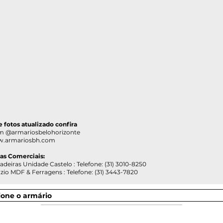
 e fotos atualizado confira
@armariosbelohorizonte
.armariosbh.com
ias Comerciais:
as Unidade Castelo : Telefone: (31) 3010-8250
DF & Ferragens : Telefone: (31) 3443-7820