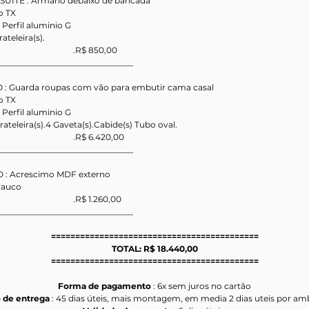
SUITE : Armário debaixo de bancada
o TX
erfil aluminio G
ateleira(s).
                                       .R$ 850,00
_________________________________
O : Guarda roupas com vão para embutir cama casal
o TX
erfil aluminio G
rateleira(s).4 Gaveta(s).Cabide(s) Tubo oval.
                                       .R$ 6.420,00
_________________________________
O : Acrescimo MDF externo 
rauco
                                       .R$ 1.260,00
_________________________________
===========================================
TOTAL: R$ 18.440,00
===========================================
Forma de pagamento 
: 6x sem juros no cartão
 de entrega 
: 45 dias úteis, mais montagem, em media 2 dias uteis por am