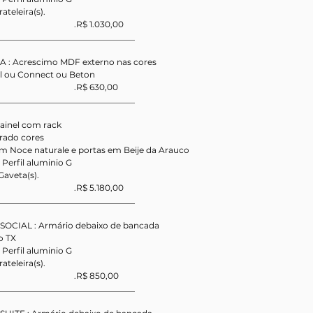
ateleira(s).
                                       .R$ 1.030,00
_________________________________
A : Acrescimo MDF externo nas cores
al ou Connect ou Beton 
                                       .R$ 630,00
_________________________________
Painel com rack
ado cores 
m Noce naturale e portas em Beije da Arauco
erfil aluminio G
 Gaveta(s).
                                       .R$ 5.180,00
_________________________________
 SOCIAL : Armário debaixo de bancada
o TX
erfil aluminio G
ateleira(s).
                                       .R$ 850,00
_________________________________