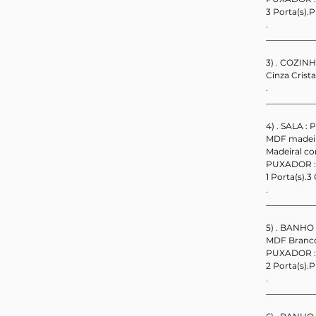
3 Porta(s).Pr
.                   
___________
3) . COZINH
Cinza Crist
.                   
___________
4) . SALA : 
MDF madeir
Madeiral co
PUXADOR : P
1 Porta(s).3
.                   
___________
5) . BANHO
MDF Branc
PUXADOR : P
2 Porta(s).Pr
.                   
___________