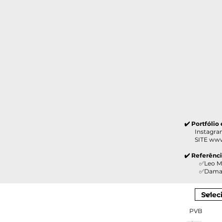
✔️ Portfólio
Instagram 
SITE
www
✔️ Referênc
✅Leo Madeir
✅Damazio M
PVB