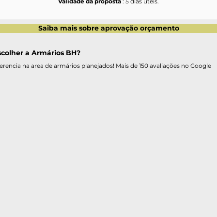
Validade da proposta 
: 5 dias úteis.
Saiba mais sobre aprovação orçamento
scolher a Armários BH?
erencia na area de armários planejados! Mais de 150 avaliações no Google