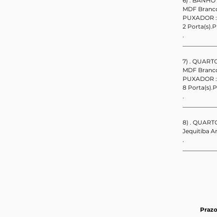
6) . BANHO 
MDF Branc
PUXADOR : P
2 Porta(s).Pr
.                   
___________
7) . QUART
MDF Branc
PUXADOR : P
8 Porta(s).P
.                   
___________
8) . QUART
Jequitiba A
.                   
___________
Prazo