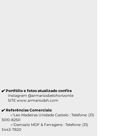
✔️ Portfólio e fotos atualizado confira
Instagram @armariosbelohorizonte
SITE
www.armariosbh.com
✔️ Referências Comerciais:
✅Leo Madeiras Unidade Castelo : Telefone:
(31)
3010-8250
✅Damazio MDF & Ferragens : Telefone:
(31)
3443-7820