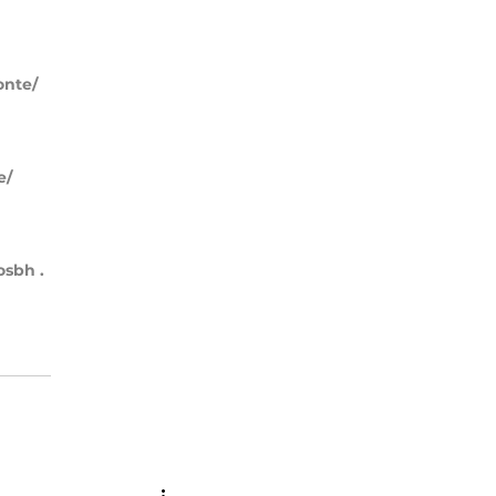
nte/ 
e/
osbh
.