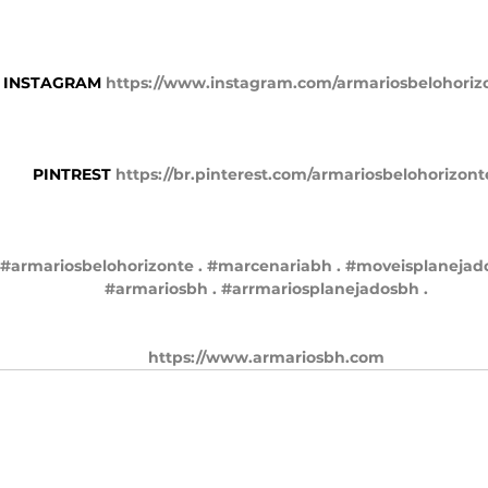
INSTAGRAM 
https://www.instagram.com/armariosbelohorizo
PINTREST 
https://br.pinterest.com/armariosbelohorizont
#armariosbelohorizonte
.
#marcenariabh
.
#moveisplanejad
#armariosbh
.
#arrmariosplanejadosbh
.
https://www.armariosbh.com