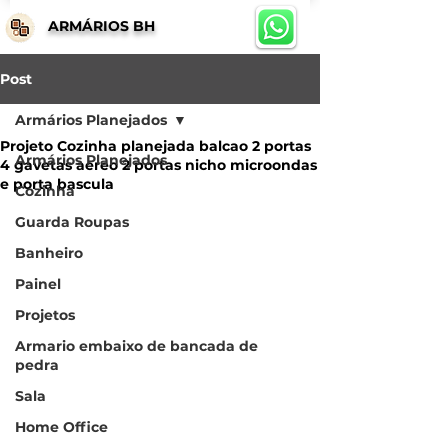
ARMÁRIOS BH
Post
Armários Planejados
Projeto Cozinha planejada balcao 2 portas
Armários Planejados
4 gavetas aereo 2 portas nicho microondas
e porta bascula
Cozinha
Guarda Roupas
Banheiro
Painel
Projetos
Armario embaixo de bancada de
pedra
Sala
Home Office