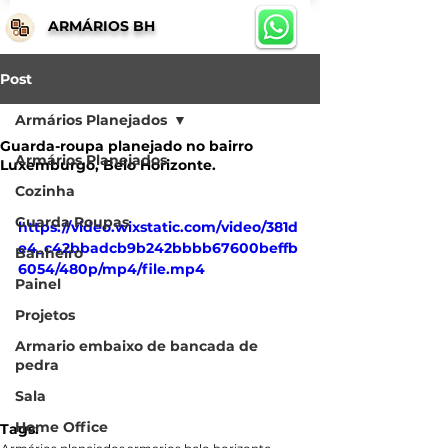
ARMÁRIOS BH
Post
Armários Planejados
Guarda-roupa planejado no bairro
Armários Planejados
Luxemburgo, Belo Horizonte.
Cozinha
Guarda Roupas
https://video.wixstatic.com/video/381d
e4_c42bbadcb9b242bbbb67600beffb
Banheiro
6054/480p/mp4/file.mp4
Painel
Projetos
Armario embaixo de bancada de
pedra
Sala
Home Office
Tags: