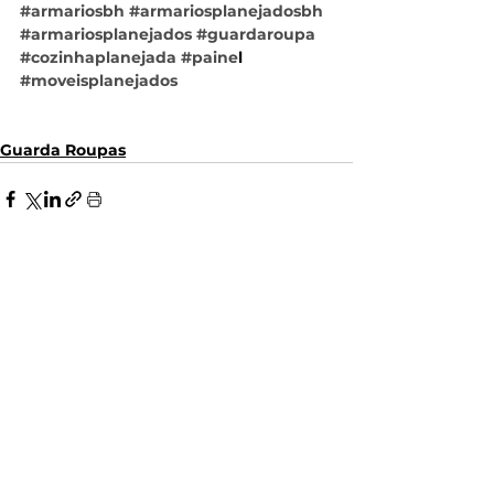
#armariosbh
#armariosplanejadosbh
#armariosplanejados
#guardaroupa
#cozinhaplanejada
#paine
l 
#moveisplanejados
Guarda Roupas
Ver tudo
Posts recentes