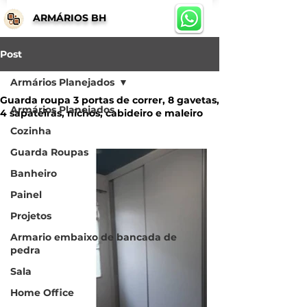
ARMÁRIOS BH
Post
Armários Planejados
Guarda roupa 3 portas de correr, 8 gavetas,
Armários Planejados
4 sapateiras, nichos, cabideiro e maleiro
Cozinha
Guarda Roupas
Banheiro
Painel
Projetos
Armario embaixo de bancada de
pedra
Sala
Home Office