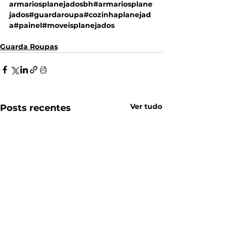
armariosplanejadosbh#armariosplane
jados#guardaroupa#cozinhaplanejad
a#painel#moveisplanejados
Guarda Roupas
Ver tudo
Posts recentes