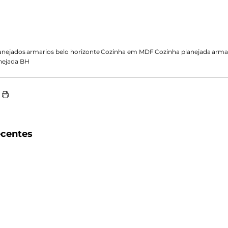
anejados
armarios belo horizonte
Cozinha em MDF
Cozinha planejada
arma
nejada BH
ecentes