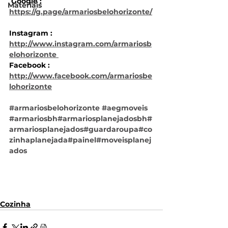
 Google : 
Materiais
https://g.page/armariosbelohorizonte/
Instagram : 
http://www.instagram.com/armariosb
elohorizonte 
Facebook : 
http://www.facebook.com/armariosbe
lohorizonte
#armariosbelohorizonte
#aegmoveis 
#armariosbh
#armariosplanejadosbh
#
armariosplanejados
#guardaroupa
#co
zinhaplanejada
#painel
#moveisplanej
ados
Cozinha