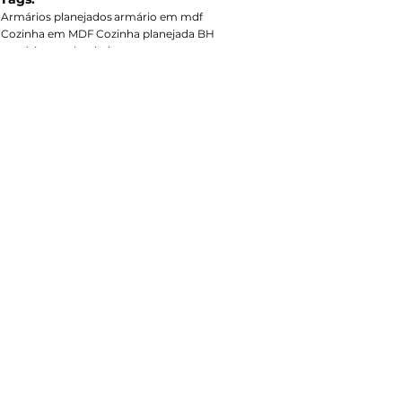
Armários planejados
armário em mdf
Cozinha em MDF
Cozinha planejada BH
armário para banheiro
Cozinha
Ver tudo
Posts recentes