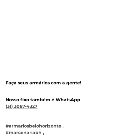
Faça seus armários com a gente!
Nosso fixo também é WhatsApp
(31) 3087-4327
#armariosbelohorizonte
.
#marcenariabh
.
#moveisplanejadosbh
.