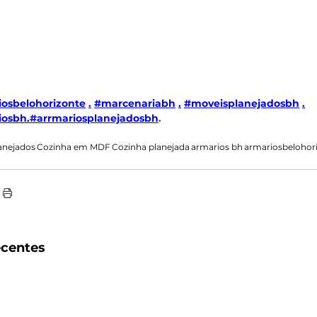
osbelohorizonte
.
#marcenariabh
.
#moveisplanejadosbh
.
iosbh
.
#arrmariosplanejadosbh
.
anejados
Cozinha em MDF
Cozinha planejada
armarios bh
armariosbelohor
ecentes