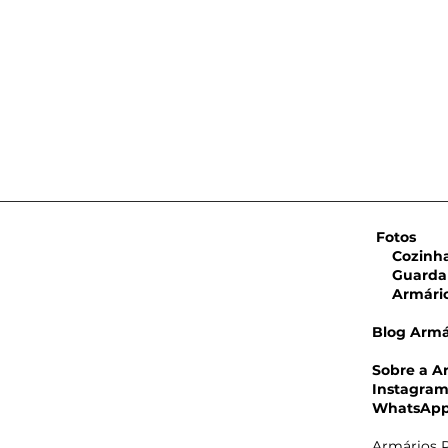
Fotos
Cozinha 
Guarda 
Armário 
Blog Armá
Sobre a A
Guarda
Instagra
porta
WhatsAp
Bair
Armários P