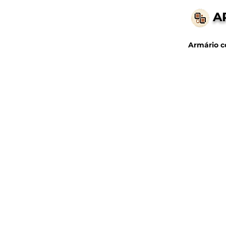
A
Armário c