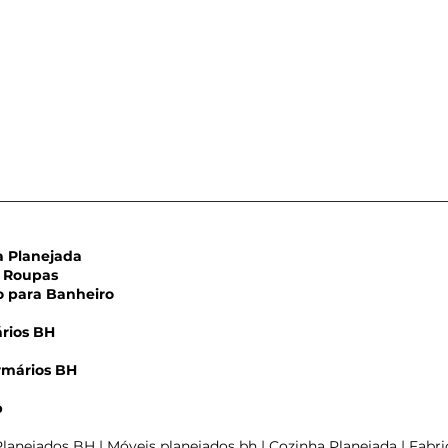
Planejada
Roupas
para Banheiro
rios BH
rmários BH
-roupa com 3
m
s Cor: Gianduia.
p
ro Luxemburgo, BH
lanejados BH | Móveis planejados bh | Cozinha Planejada | Fabri