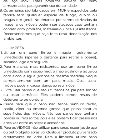
de aço inox. Esses produtos devem ser bem
armazenados para garantir sua durabilidade
Os armários são fabricados em MDF e expedidos pela
fábrica sem qualquer espécie de fungo, cupim ou
pragas em geral. No entanto, por serem derivados da
madeira, os móveis podem ser atacados caso tenham
contato com produtos, materiais ou locais já infestados.
Recomendamos que seja feita uma dedetização nos
ambientes
II - LIMPEZA
Utilizar um pano limpo e macio ligeiramente
umedecido (apenas o bastante para retirar a poeira),
secando logo em seguida.
Para manchas mais resistentes, use um pano limpo
umedecido com sabão neutro (não alcalino) e água ou
com álcool e água (ambos na mesma medida). Seque
completamente com um pano macio. Obs.: lustra-
móveis podem causar danos ao seu móvel.
Evite usar panos que são utilizados na pia para limpar
ou secar armários. Eles podem conter restos de
detergente ou gordura.
Cuide para que o pano não tenha nenhum fecho,
botão, zíper ou emenda grossa que possa riscar as
superfícies dos móveis. Não use panos que tenham
bordas ou fios soltos, pois eles podem ficar presos nos
encaixes entre as peças e acessórios.
Para os VIDROS não utilizar pano seco, esponjas de aço
ou outro objeto abrasivo. Qualquer produto pulverizado
diretamente no vidro. Para a limpeza, utilize pano