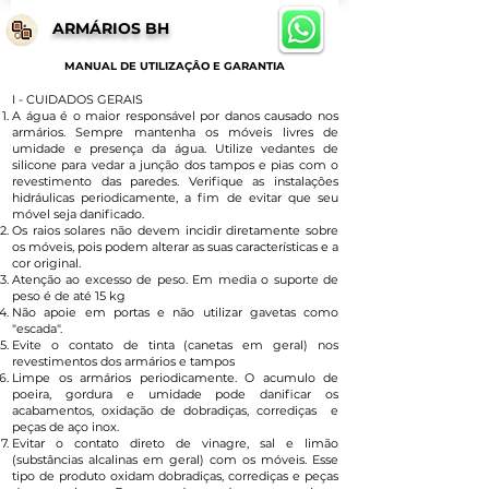
ARMÁRIOS BH
MANUAL DE UTILIZAÇÂO E GARANTIA
I - CUIDADOS GERAIS
A água é o maior responsável por danos causado nos
armários. Sempre mantenha os móveis livres de
umidade e presença da água. Utilize vedantes de
silicone para vedar a junção dos tampos e pias com o
revestimento das paredes. Verifique as instalações
hidráulicas periodicamente, a fim de evitar que seu
móvel seja danificado.
Os raios solares não devem incidir diretamente sobre
os móveis, pois podem alterar as suas características e a
cor original.
Atenção ao excesso de peso. Em media o suporte de
peso é de até 15 kg
Não apoie em portas e não utilizar gavetas como
"escada".
Evite o contato de tinta (canetas em geral) nos
revestimentos dos armários e tampos
Limpe os armários periodicamente. O acumulo de
poeira, gordura e umidade pode danificar os
acabamentos, oxidação de dobradiças, corrediças e
peças de aço inox.
Evitar o contato direto de vinagre, sal e limão
(substâncias alcalinas em geral) com os móveis. Esse
tipo de produto oxidam dobradiças, corrediças e peças