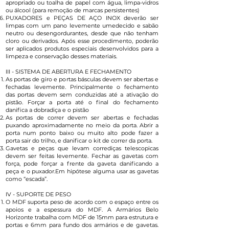
apropriado ou toalha de papel com água, limpa-vidros
ou álcool (para remoção de marcas persistentes)
PUXADORES e PEÇAS DE AÇO INOX deverão ser
limpas com um pano levemente umedecido e sabão
neutro ou desengordurantes, desde que não tenham
cloro ou derivados. Após esse procedimento, poderão
ser aplicados produtos especiais desenvolvidos para a
limpeza e conservação desses materiais.
III - SISTEMA DE ABERTURA E FECHAMENTO
As portas de giro e portas básculas devem ser abertas e
fechadas levemente. Principalmente o fechamento
das portas devem sem conduzidas até a ativação do
pistão. Forçar a porta até o final do fechamento
danifica a dobradiça e o pistão
As portas de correr devem ser abertas e fechadas
puxando aproximadamente no meio da porta. Abrir a
porta num ponto baixo ou muito alto pode fazer a
porta sair do trilho, e danificar o kit de correr da porta.
Gavetas e peças que levam corrediças telescopicas
devem ser feitas levemente. Fechar as gavetas com
força, pode forçar a frente da gaveta danificando a
peça e o puxador.Em hipótese alguma usar as gavetas
como “escada”.
IV - SUPORTE DE PESO
O MDF suporta peso de acordo com o espaço entre os
apoios e a espessura do MDF. A Armários Belo
Horizonte trabalha com MDF de 15mm para estrutura e
portas e 6mm para fundo dos armários e de gavetas.