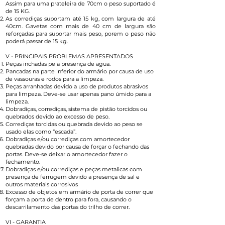
Assim para uma prateleira de 70cm o peso suportado é
de 15 KG.
As corrediças suportam até 15 kg, com largura de até
40cm. Gavetas com mais de 40 cm de largura são
reforçadas para suportar mais peso, porem o peso não
poderá passar de 15 kg.
V - PRINCIPAIS PROBLEMAS APRESENTADOS
Peças inchadas pela presença de agua.
Pancadas na parte inferior do armário por causa de uso
de vassouras e rodos para a limpeza.
Peças arranhadas devido a uso de produtos abrasivos
para limpeza. Deve-se usar apenas pano úmido para a
limpeza.
Dobradiças, corrediças, sistema de pistão torcidos ou
quebrados devido ao excesso de peso.
Corrediças torcidas ou quebrada devido ao peso se
usado elas como “escada”.
Dobradiças e/ou corrediças com amortecedor
quebradas devido por causa de forçar o fechando das
portas. Deve-se deixar o amortecedor fazer o
fechamento.
Dobradiças e/ou corrediças e peças metalicas com
presença de ferrugem devido a presença de sal e
outros materiais corrosivos
Excesso de objetos em armário de porta de correr que
forçam a porta de dentro para fora, causando o
descarrilamento das portas do trilho de correr.
VI - GARANTIA