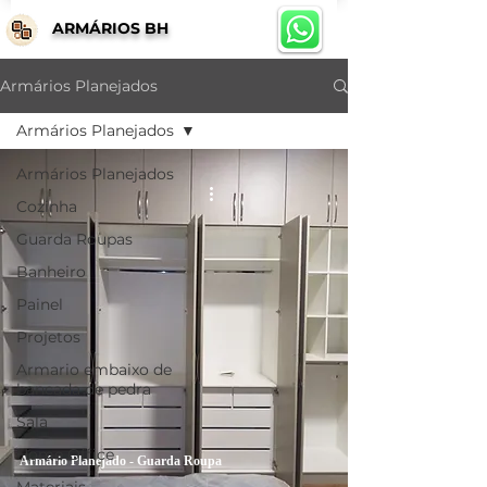
ARMÁRIOS BH
Armários Planejados
Armários Planejados
Armários Planejados
Cozinha
Guarda Roupas
Banheiro
Painel
Projetos
Armario embaixo de
bancada de pedra
Sala
Home Office
Armário Planejado - Guarda Roupa