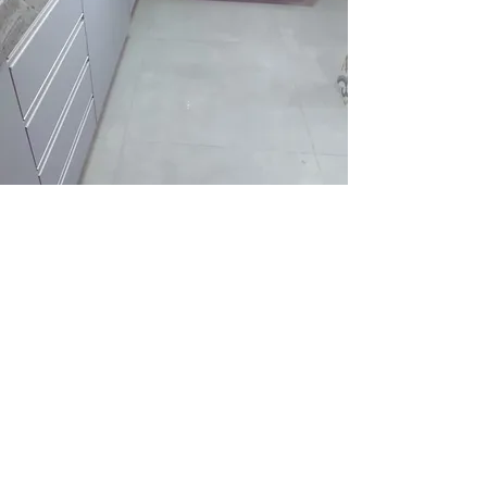
Armário para Bancada Em L Betim
2
/
15
Fotos
Cozinha Planejada
Guarda Roupas
Armário para Banheiro
Blog Armários BH
Sobre a Armários BH