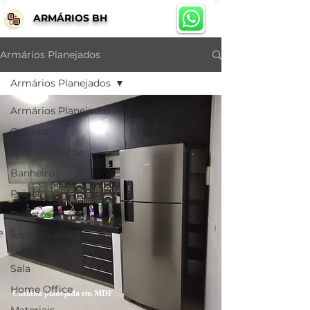
ARMÁRIOS BH
Armários Planejados
Armários Planejados
Armários Planejados
Cozinha
Guarda Roupas
Banheiro
Painel
Projetos
Armario embaixo de
bancada de pedra
Sala
Home Office
Cozinha planejada em MDF