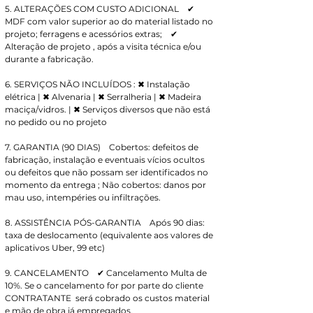
5. ALTERAÇÕES COM CUSTO ADICIONAL    ✔ 
MDF com valor superior ao do material listado no 
projeto; ferragens e acessórios extras;    ✔ 
Alteração de projeto , após a visita técnica e/ou 
durante a fabricação.
6. SERVIÇOS NÃO INCLUÍDOS : ✖ Instalação 
elétrica | ✖ Alvenaria | ✖ Serralheria | ✖ Madeira 
maciça/vidros. | ✖ Serviços diversos que não está 
no pedido ou no projeto
7. GARANTIA (90 DIAS)    Cobertos: defeitos de 
fabricação, instalação e eventuais vícios ocultos 
ou defeitos que não possam ser identificados no 
momento da entrega ; Não cobertos: danos por 
mau uso, intempéries ou infiltrações.
8. ASSISTÊNCIA PÓS-GARANTIA    Após 90 dias: 
taxa de deslocamento (equivalente aos valores de 
aplicativos Uber, 99 etc)
9. CANCELAMENTO    ✔ Cancelamento Multa de 
10%. Se o cancelamento for por parte do cliente 
CONTRATANTE  será cobrado os custos material 
e mão de obra já empregados.