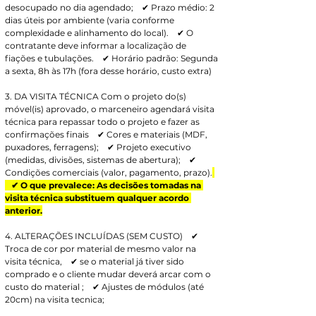
desocupado no dia agendado;    ✔ Prazo médio: 2 
dias úteis por ambiente (varia conforme 
complexidade e alinhamento do local).    ✔ O 
contratante deve informar a localização de 
fiações e tubulações.    ✔ Horário padrão: Segunda 
a sexta, 8h às 17h (fora desse horário, custo extra)
3. DA VISITA TÉCNICA Com o projeto do(s) 
móvel(is) aprovado, o marceneiro agendará visita 
técnica para repassar todo o projeto e fazer as 
confirmações finais    ✔ Cores e materiais (MDF, 
puxadores, ferragens);    ✔ Projeto executivo 
(medidas, divisões, sistemas de abertura);    ✔ 
Condições comerciais (valor, pagamento, prazo).
   ✔ O que prevalece: As decisões tomadas na 
visita técnica substituem qualquer acordo 
anterior.
4. ALTERAÇÕES INCLUÍDAS (SEM CUSTO)    ✔ 
Troca de cor por material de mesmo valor na 
visita técnica,    ✔ se o material já tiver sido 
comprado e o cliente mudar deverá arcar com o 
custo do material ;    ✔ Ajustes de módulos (até 
20cm) na visita tecnica;