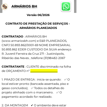
ARMÁRIOS BH
Versão 06/2026
CONTRATO DE PRESTAÇÃO DE SERVIÇOS - 
ARMÁRIOS PLANEJADOS
CONTRATADO 
: ARMÁRIOS BH 
(
www.armariosbh.com
) e E&R PLANEJADOS, 
CNPJ 50.893.862/0001-69 NOME EMPRESARIAL 
50.893.862 EDER CUSTODIO DA SILVA endereço 
R. Juvenil Ferreira da Cruz 271 - Justinópolis, 
Ribeirão das Neves , telefone (31)98482-2067
CONTRATANTE 
: CLIENTE discriminado na folha 
de ORÇAMENTO nº 
___________________
1. PRAZO DE ENTREGA : inicia-se quando:    ✅ O 
local estiver pronto (bancada assentada, piso e 
gesso concluídos);    ✅ Todos os detalhes do 
projeto alinhado com o marceneiro.    ✅ O 
pagamento acordado for realizado.
2. DA MONTAGEM    ✔ O ambiente deve estar 