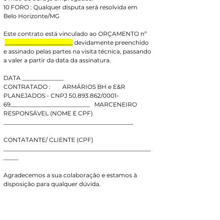
10 FORO : Qualquer disputa será resolvida em 
Belo Horizonte/MG
Este contrato está vinculado ao ORÇAMENTO nº 
_______________________
 devidamente preenchido 
e assinado pelas partes na visita técnica, passando 
a valer a partir da data da assinatura.
DATA ______________
CONTRATADO :        ARMÁRIOS BH e E&R 
PLANEJADOS - CNPJ 50.893.862/0001-
69___________________________   MARCENEIRO 
RESPONSÁVEL (NOME E CPF) 
____________________________________________
CONTATANTE/ CLIENTE (CPF) 
__________________________________________________
_____
Agradecemos a sua colaboração e estamos à 
disposição para qualquer dúvida.
ARMÁRIOS BH
CNPJ 50.893.862/0001-69 R. Juvenil Ferreira da 
Cruz 271 - Justinópolis, Ribeirão das Neves