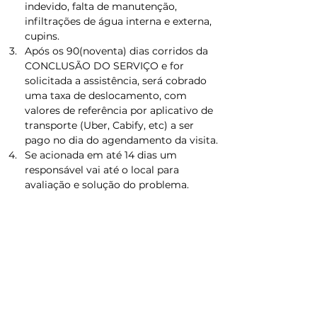
indevido, falta de manutenção, 
infiltrações de água interna e externa, 
cupins.
Após os 90(noventa) dias corridos da 
CONCLUSÃO DO SERVIÇO e for 
solicitada a assistência, será cobrado 
uma taxa de deslocamento, com 
valores de referência por aplicativo de 
transporte (Uber, Cabify, etc) a ser 
pago no dia do agendamento da visita.
Se acionada em até 14 dias um 
responsável vai até o local para 
avaliação e solução do problema.
Fotos
Cozinha Planejada
Guarda Roupas
Armário para Banheiro
Blog Armários BH
Sobre a Armários BH
Instagram